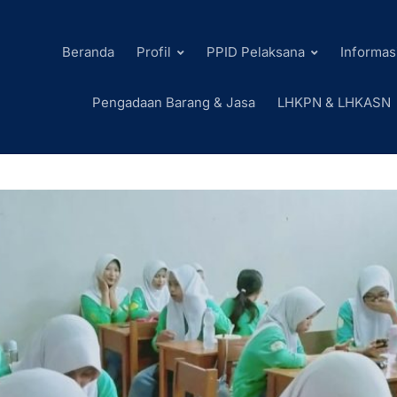
Beranda
Profil
PPID Pelaksana
Informas
Pengadaan Barang & Jasa
LHKPN & LHKASN