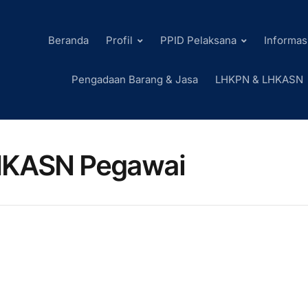
Beranda
Profil
PPID Pelaksana
Informas
Pengadaan Barang & Jasa
LHKPN & LHKASN
KASN Pegawai