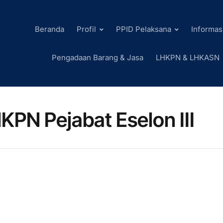
Beranda
Profil
PPID Pelaksana
Informas
Pengadaan Barang & Jasa
LHKPN & LHKASN
KPN Pejabat Eselon III