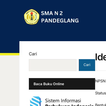
Id
Cari
Cari
NPSN
Baca Buku Online
Status
Bentu