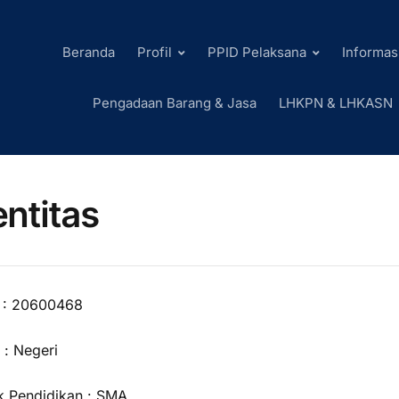
Beranda
Profil
PPID Pelaksana
Informas
Pengadaan Barang & Jasa
LHKPN & LHKASN
entitas
 : 20600468
 : Negeri
k Pendidikan : SMA