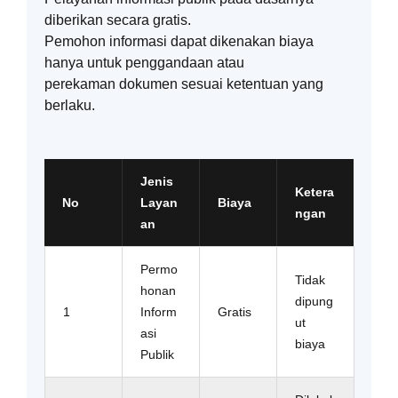
diberikan secara gratis.
Pemohon informasi dapat dikenakan biaya
hanya untuk penggandaan atau
perekaman dokumen sesuai ketentuan yang
berlaku.
Jenis
Ketera
No
Layan
Biaya
ngan
an
Permo
Tidak
honan
dipung
1
Inform
Gratis
ut
asi
biaya
Publik