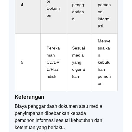
pi
4
pengg
pemoh
Dokum
andaa
on
en
n
inform
asi
Menye
Pereka
Sesuai
suaika
man
media
n
5
CD/DV
yang
kebutu
D/Flas
diguna
han
hdisk
kan
pemoh
on
Keterangan
Biaya penggandaan dokumen atau media
penyimpanan dibebankan kepada
pemohon informasi sesuai kebutuhan dan
ketentuan yang berlaku.