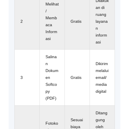
Dilakuk
Melihat
an di
/
ruang
Memb
2
Gratis
layana
aca
n
Inform
inform
asi
asi
Salina
n
Dikirim
Dokum
melalui
3
en
Gratis
email/
Softco
media
py
digital
(PDF)
Ditang
Sesuai
gung
Fotoko
biaya
oleh