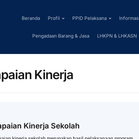
Beranda
Profil
PPID Pelaksana
Informas
Pengadaan Barang & Jasa
LHKPN & LHKASN
paian Kinerja
paian Kinerja Sekolah
aian kinerja sekolah merupakan hasil pelaksanaan program