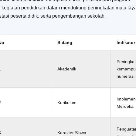
 kegiatan pendidikan dalam mendukung peningkatan mutu lay
stasi peserta didik, serta pengembangan sekolah.
No
Bidang
Indikato
Peningka
1
Akademik
kemampuan
numerasi 
Implement
2
Kurikulum
Merdeka
Penguatan 
3
Karakter Siswa