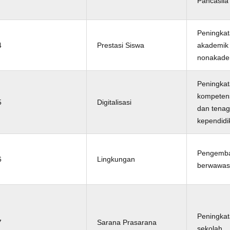
Pancasila
Peningkat
4
Prestasi Siswa
akademik
nonakade
Peningka
kompetensi
5
Digitalisasi
dan tena
kependidi
Pengemba
6
Lingkungan
berwawas
Peningkata
7
Sarana Prasarana
sekolah