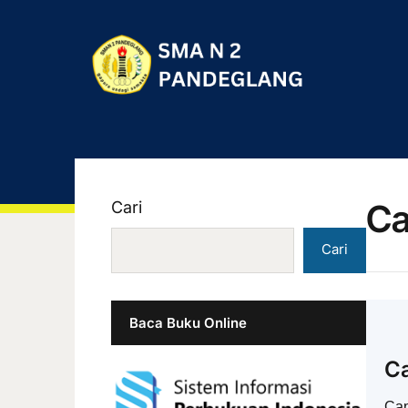
Ca
Cari
Cari
Baca Buku Online
Ca
Cap