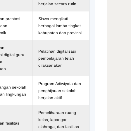
berjalan secara rutin
an prestasi
Siswa mengikuti
 dan
berbagai lomba tingkat
mik
kabupaten dan provinsi
tan
Pelatihan digitalisasi
 digital guru
pembelajaran telah
ga
dilaksanakan
kan
Program Adiwiyata dan
ngan sekolah
penghijauan sekolah
an lingkungan
berjalan aktif
Pemeliharaan ruang
kelas, lapangan
n fasilitas
olahraga, dan fasilitas