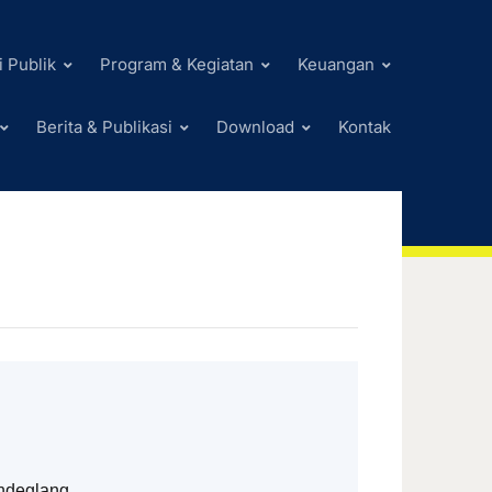
i Publik
Program & Kegiatan
Keuangan
Berita & Publikasi
Download
Kontak
ndeglang