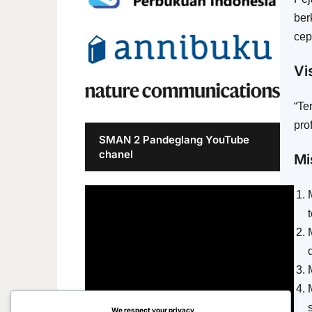
ber
cep
Vi
“Te
pro
SMAN 2 Pandeglang YouTube
chanel
Mi
We respect your privacy