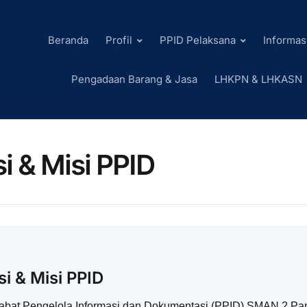
Beranda
Profil
PPID Pelaksana
Informas
Pengadaan Barang & Jasa
LHKPN & LHKASN
si & Misi PPID
si & Misi PPID
abat Pengelola Informasi dan Dokumentasi (PPID) SMAN 2 Pa