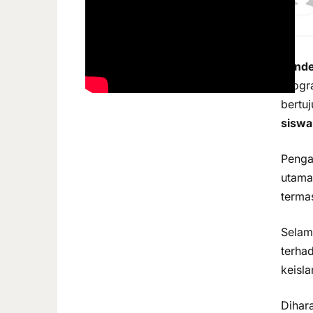
Pande
progr
bertu
siswa
Penga
utama
terma
Selam
terha
keisl
Dihar