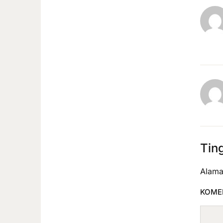
Tin
Alama
KOME