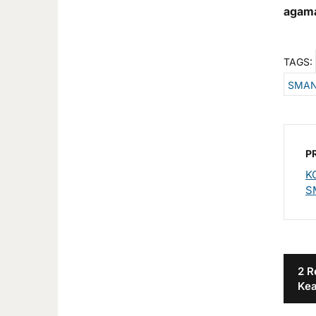
agama
TAGS:
SMAN
P
K
S
2 R
Ke