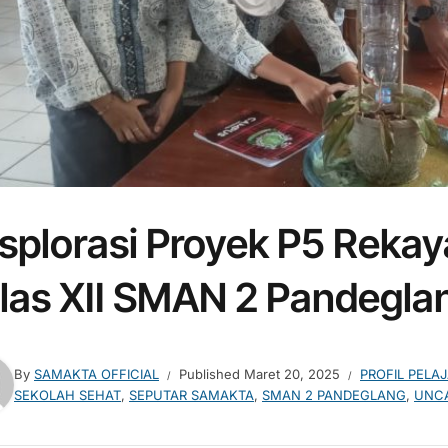
splorasi Proyek P5 Rekay
las XII SMAN 2 Pandegla
By
SAMAKTA OFFICIAL
Published
Maret 20, 2025
PROFIL PELA
SEKOLAH SEHAT
,
SEPUTAR SAMAKTA
,
SMAN 2 PANDEGLANG
,
UNCA