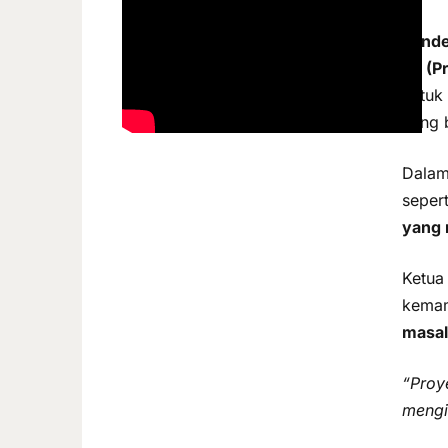
Pande
P5 (P
untuk
yang 
Dalam
seper
yang 
Ketua
kemam
masa
“Proy
mengi