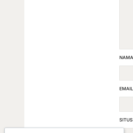
NAM
EMAI
SITU