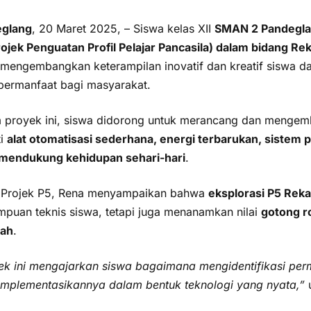
glang
, 20 Maret 2025, – Siswa kelas XII
SMAN 2 Pandegl
rojek Penguatan Profil Pelajar Pancasila) dalam bidang R
 mengembangkan keterampilan inovatif dan kreatif siswa da
bermanfaat bagi masyarakat.
 proyek ini, siswa didorong untuk merancang dan mengemb
ti
alat otomatisasi sederhana, energi terbarukan, sistem p
mendukung kehidupan sehari-hari
.
 Projek P5, Rena menyampaikan bahwa
eksplorasi P5 Rek
puan teknis siswa, tetapi juga menanamkan nilai
gotong r
lah
.
ek ini mengajarkan siswa bagaimana mengidentifikasi per
mplementasikannya dalam bentuk teknologi yang nyata,”
u