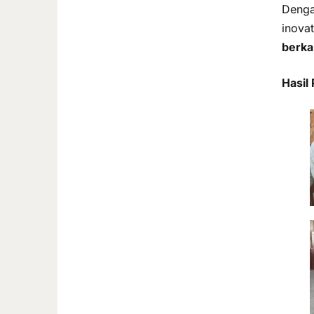
Denga
inova
berka
Hasil