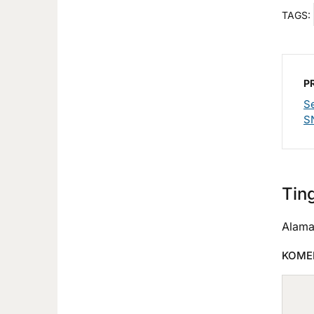
TAGS:
P
S
S
Tin
Alama
KOME