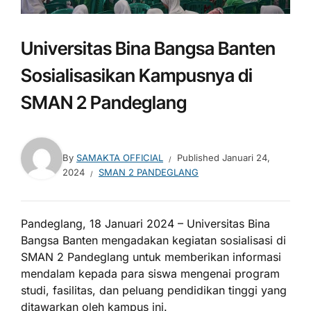
Universitas Bina Bangsa Banten
Sosialisasikan Kampusnya di
SMAN 2 Pandeglang
By
SAMAKTA OFFICIAL
Published
Januari 24,
2024
SMAN 2 PANDEGLANG
Pandeglang, 18 Januari 2024 – Universitas Bina
Bangsa Banten mengadakan kegiatan sosialisasi di
SMAN 2 Pandeglang untuk memberikan informasi
mendalam kepada para siswa mengenai program
studi, fasilitas, dan peluang pendidikan tinggi yang
ditawarkan oleh kampus ini.