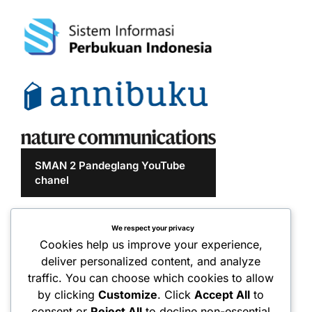
SMAN 2 Pandeglang YouTube
chanel
We respect your privacy
Cookies help us improve your experience,
deliver personalized content, and analyze
traffic. You can choose which cookies to allow
by clicking
Customize
. Click
Accept All
to
consent or
Reject All
to decline non-essential