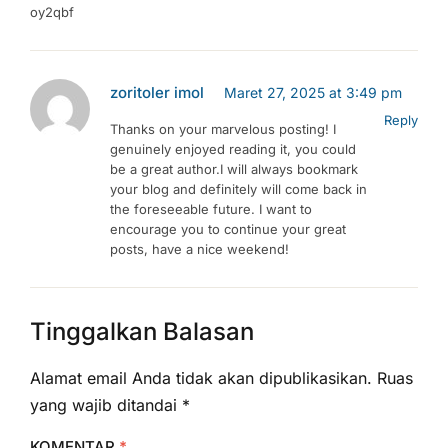
oy2qbf
zoritoler imol
Maret 27, 2025 at 3:49 pm
Reply
Thanks on your marvelous posting! I
genuinely enjoyed reading it, you could
be a great author.I will always bookmark
your blog and definitely will come back in
the foreseeable future. I want to
encourage you to continue your great
posts, have a nice weekend!
Tinggalkan Balasan
Alamat email Anda tidak akan dipublikasikan.
Ruas
yang wajib ditandai
*
KOMENTAR
*