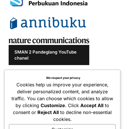
SMAN 2 Pandeglang YouTube
chanel
We respect your privacy
Cookies help us improve your experience,
deliver personalized content, and analyze
traffic. You can choose which cookies to allow
by clicking
Customize
. Click
Accept All
to
consent or
Reject All
to decline non-essential
cookies.