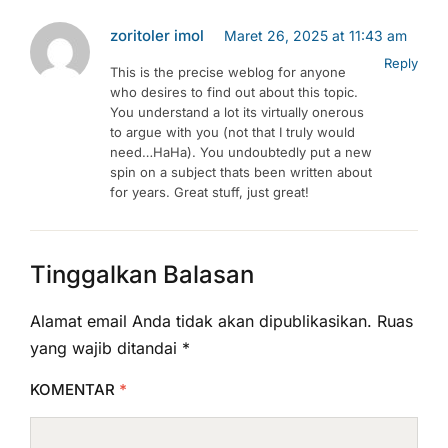
zoritoler imol
Maret 26, 2025 at 11:43 am
Reply
This is the precise weblog for anyone
who desires to find out about this topic.
You understand a lot its virtually onerous
to argue with you (not that I truly would
need…HaHa). You undoubtedly put a new
spin on a subject thats been written about
for years. Great stuff, just great!
Tinggalkan Balasan
Alamat email Anda tidak akan dipublikasikan.
Ruas
yang wajib ditandai
*
KOMENTAR
*