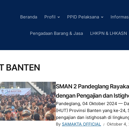
Beranda
Profil
PPID Pelaksana
Informas
Pengadaan Barang & Jasa
LHKPN & LHKASN
T BANTEN
SMAN 2 Pandeglang Rayakan
dengan Pengajian dan Istig
Pandeglang, 04 Oktober 2024 — Da
(HUT) Provinsi Banten yang ke-24
pengajian dan istighosah di lingku
By
SAMAKTA OFFICIAL
Oktober 4,